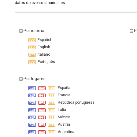
datos de eventos mundiales.
Por idioma
P
Español
English
Italiano
Português
Por lugares
España
Francia
República portuguesa
Italia
México
Austria
Argentina