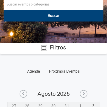
Buscar
Filtros
CATEGORÍAS
Agenda
Próximos Eventos
FECHAS
TIPO
Agosto
2026
27
28
29
30
31
1
2