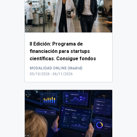
II Edición: Programa de
financiación para startups
científicas. Consigue fondos
para tu startup. Madrid.
...
MODALIDAD ONLINE (Madrid)
05/10/2026 - 06/11/2026