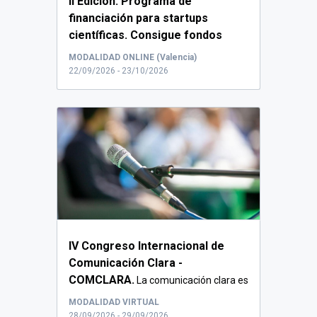
II Edición: Programa de
financiación para startups
científicas. Consigue fondos
para tu startup. Valencia.
...
MODALIDAD ONLINE (Valencia)
22/09/2026 - 23/10/2026
IV Congreso Internacional de
Comunicación Clara -
COMCLARA.
La comunicación clara es
una herramienta cl...
MODALIDAD VIRTUAL
28/09/2026 - 29/09/2026