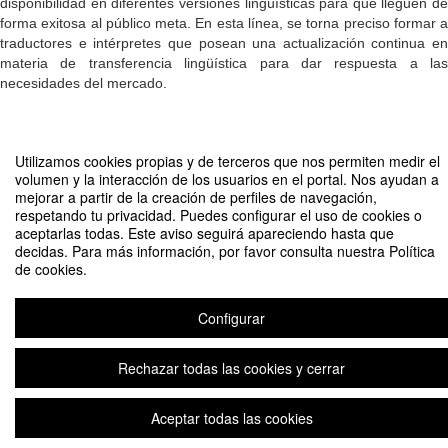
disponibilidad en diferentes versiones lingüísticas para que lleguen de
forma exitosa al público meta. En esta línea, se torna preciso formar a
traductores e intérpretes que posean una actualización continua en
materia de transferencia lingüística para dar respuesta a las
necesidades del mercado.
Compartir por email
Utilizamos cookies propias y de terceros que nos permiten medir el
volumen y la interacción de los usuarios en el portal. Nos ayudan a
mejorar a partir de la creación de perfiles de navegación,
respetando tu privacidad. Puedes configurar el uso de cookies o
aceptarlas todas. Este aviso seguirá apareciendo hasta que
decidas. Para más información, por favor consulta nuestra Política
de cookies.
I Jornadas de Traducción e Interpretación
Configurar
Organizado por GRADO EN TRADUCCIÓN E INTERPRETACIÓN UCAM
Rechazar todas las cookies y cerrar
Aviso legal
|
Contacto
Plataforma de organización de eventos Symposium
Copyright © 2026
Aceptar todas las cookies