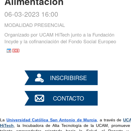
Alimentación
06-03-2023 16:00
MODALIDAD PRESENCIAL
Organizado por
UCAM HiTech junto a la Fundación
Incyde y la cofinanciación del Fondo Social Europeo
INSCRIBIRSE
CONTACTO
La
Universidad Católica San Antonio de Murcia
, 
a través de 
UCA
HiTech
, la Incubadora de Alta Tecnología de la UCAM, promueve 
talento emprendedor orientado hacia la Salud, el Deporte y 