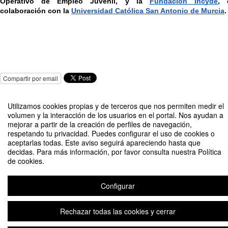
Operativo de Empleo Juvenil, y la 
Fundación Incyde
, 
colaboración con la 
Universidad Católica San Antonio de Murcia
.
Compartir por email
Utilizamos cookies propias y de terceros que nos permiten medir el
volumen y la interacción de los usuarios en el portal. Nos ayudan a
mejorar a partir de la creación de perfiles de navegación,
respetando tu privacidad. Puedes configurar el uso de cookies o
aceptarlas todas. Este aviso seguirá apareciendo hasta que
III Edición programa de emprendimiento Go LifeTech: Salud, Deporte y
decidas. Para más información, por favor consulta nuestra Política
Alimentación
de cookies.
Organizado por UCAM HiTech junto a la Fundación Incyde y la
cofinanciación del Fondo Social Europeo
Configurar
Rechazar todas las cookies y cerrar
Aviso legal
|
Contacto
Plataforma de organización de eventos Symposium
Copyright © 2026