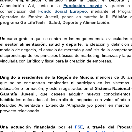
Alimentación. Así, junto a la
Fundación Incyde
 y
 gracias a 
cofinanciación del 
Fondo Social Europeo
, mediante el Progra
Operativo de Empleo Juvenil, ponen en marcha la 
III Edición d
programa Go LifeTech
 - 
Salud, Deporte y Alimentación.
Un curso gratuito que se centra en las megatendencias vinculadas c
el 
sector alimentación, salud y deporte
, la ideación y definición d
modelo de negocio, el estudio de mercado y análisis de la competenci
el aprendizaje de los principios básicos de marketing, finanzas y la par
vinculada con jurídico y fiscal para la creación de empresas.
Dirigido a residentes de la Región de Murcia
, menores de 30 añ
que no se encuentren empleados ni participen en los sistemas 
educación o formación, y estén registrados en el 
Sistema Nacional 
Garantía Juvenil
, que deseen adquirir nuevos conocimientos 
habilidades enfocadas al desarrollo de negocios con valor añadido 
Realidad Aumentada / Extendida /Ampliada y/o poner en marcha 
proyecto relacionado.
Una actuación financiada por el 
FSE
, a través del Program