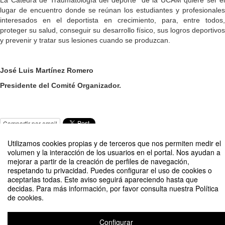
lugar de encuentro donde se reúnan los estudiantes y profesionales
interesados en el deportista en crecimiento, para, entre todos,
proteger su salud, conseguir su desarrollo físico, sus logros deportivos
y prevenir y tratar sus lesiones cuando se produzcan.
José Luis Martínez Romero
Presidente del Comité Organizador.
Compartir por email
Utilizamos cookies propias y de terceros que nos permiten medir el
volumen y la interacción de los usuarios en el portal. Nos ayudan a
mejorar a partir de la creación de perfiles de navegación,
respetando tu privacidad. Puedes configurar el uso de cookies o
aceptarlas todas. Este aviso seguirá apareciendo hasta que
decidas. Para más información, por favor consulta nuestra Política
XXX Jornadas Nacionales de Traumatología del Deporte. Indicaciones
de cookies.
Quirúrgicas Ecoguiadas de las Lesiones Deportivas
Organizado por Cátedra de Traumatología del Deporte
Configurar