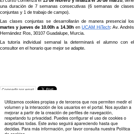
El curso comienza el
 13 de febrero y finaliza el 30 de marzo
, tiene
una duración de 7 semanas consecutivas (6 semanas de clases 
conjuntas y 1 de trabajo de campo).
Las clases conjuntas se desarrollarán de manera presencial los
martes y jueves de 10.00h a 14.30h
 en 
UCAM HiTech
: Av. Andrés
Hernández Ros, 30107 Guadalupe, Murcia.
La tutoría individual semanal la determinará el alumno con el 
consultor en el horario que mejor se adapte.
Compartir por email
Utilizamos cookies propias y de terceros que nos permiten medir el
volumen y la interacción de los usuarios en el portal. Nos ayudan a
mejorar a partir de la creación de perfiles de navegación,
respetando tu privacidad. Puedes configurar el uso de cookies o
aceptarlas todas. Este aviso seguirá apareciendo hasta que
decidas. Para más información, por favor consulta nuestra Política
III Edición Programa de emprendimiento Realidad Virtual y Aumentada