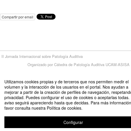
Compartir por email
II Jornada Internacional sobre Patología Auditiva
Organizado por Cátedra de Patología Auditiva UCAM-ASISA
Utilizamos cookies propias y de terceros que nos permiten medir el
Aviso legal
|
Contacto
Plataforma de organización de eventos Symposium
volumen y la interacción de los usuarios en el portal. Nos ayudan a
Copyright © 2026
mejorar a partir de la creación de perfiles de navegación, respetand
privacidad. Puedes configurar el uso de cookies o aceptarlas todas.
aviso seguirá apareciendo hasta que decidas. Para más información
favor consulta nuestra Política de cookies.
Configurar