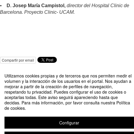
•
D. Josep María Campistol,
director del Hospital Clinic de
Barcelona. Proyecto Clinic- UCAM.
Compartir por email
Utilizamos cookies propias y de terceros que nos permiten medir el
volumen y la interacción de los usuarios en el portal. Nos ayudan a
mejorar a partir de la creación de perfiles de navegación,
respetando tu privacidad. Puedes configurar el uso de cookies o
aceptarlas todas. Este aviso seguirá apareciendo hasta que
Jornada de Trasplante: El sistema español de donación y trasplante de
decidas. Para más información, por favor consulta nuestra Política
órganos
de cookies.
Organizado por Vicerrectorado de Investigación
Configurar
Aviso legal
|
Contacto
Plataforma de organización de eventos Symposium