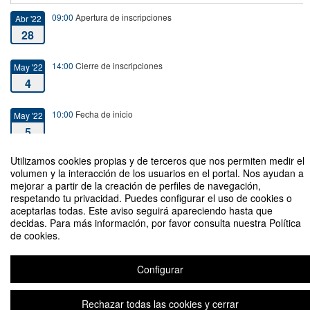
09:00
Apertura de inscripciones
Abr '22
28
14:00
Cierre de inscripciones
May '22
4
10:00
Fecha de inicio
May '22
5
Utilizamos cookies propias y de terceros que nos permiten medir el
14:00
Fecha de fin
May '22
volumen y la interacción de los usuarios en el portal. Nos ayudan a
5
mejorar a partir de la creación de perfiles de navegación,
respetando tu privacidad. Puedes configurar el uso de cookies o
aceptarlas todas. Este aviso seguirá apareciendo hasta que
decidas. Para más información, por favor consulta nuestra Política
de cookies.
Jornada: El siglo de Alfonso X
Configurar
Rechazar todas las cookies y cerrar
Aviso legal
|
Contacto
Plataforma de organización de eventos Symposium