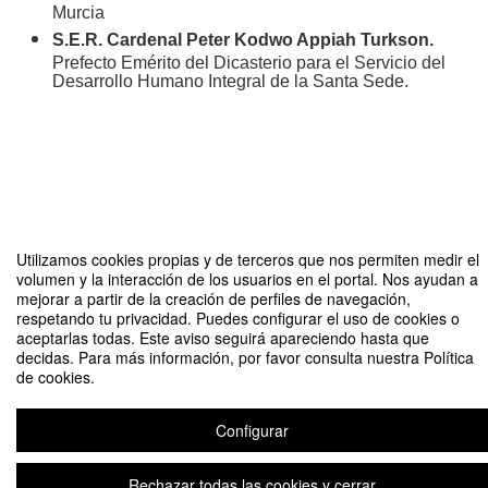
Murcia
S.E.R. Cardenal Peter Kodwo Appiah Turkson.
Prefecto Emérito del Dicasterio para el Servicio del
Desarrollo Humano Integral de la Santa Sede.
Compartir por email
Utilizamos cookies propias y de terceros que nos permiten medir el
volumen y la interacción de los usuarios en el portal. Nos ayudan a
mejorar a partir de la creación de perfiles de navegación,
respetando tu privacidad. Puedes configurar el uso de cookies o
aceptarlas todas. Este aviso seguirá apareciendo hasta que
decidas. Para más información, por favor consulta nuestra Política
de cookies.
XXI Jornadas Internacionales de Caridad y Voluntariado
Organizado por UCAM
Configurar
Rechazar todas las cookies y cerrar
Aviso legal
|
Contacto
Plataforma de organización de eventos Symposium