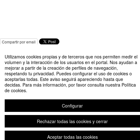
Compartir por email
Utilizamos cookies propias y de terceros que nos permiten medir el
volumen y la interacción de los usuarios en el portal. Nos ayudan a
mejorar a partir de la creación de perfiles de navegación,
respetando tu privacidad. Puedes configurar el uso de cookies o
aceptarlas todas. Este aviso seguirá apareciendo hasta que
VI Foro Decyde: salud, bienestar y deporte.
decidas. Para más información, por favor consulta nuestra Política
de cookies.
Organizado por Asociación Decyde y UCAM Cartagena
Configurar
Aviso legal
|
Contacto
Plataforma de organización de eventos Symposium
Copyright © 2026
Rechazar todas las cookies y cerrar
Aceptar todas las cookies