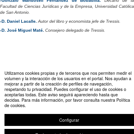
-
Gonzalo Wandosell Fernández de Bobadilla.
Decano de l
Facultad de Ciencias Jurídicas y de la Empresa, Universidad Católica
de San Antonio.
-D. Daniel Lacalle.
Autor del libro y economista jefe de Tressis.
-D. José Miguel Maté.
Consejero delegado de Tressis.
Compartir por email
Utilizamos cookies propias y de terceros que nos permiten medir el
volumen y la interacción de los usuarios en el portal. Nos ayudan a
mejorar a partir de la creación de perfiles de navegación,
respetando tu privacidad. Puedes configurar el uso de cookies o
aceptarlas todas. Este aviso seguirá apareciendo hasta que
decidas. Para más información, por favor consulta nuestra Política
de cookies.
Presentación del libro "Libertad o igualdad", Daniel Lacalle
Configurar
Organizado por UCAM