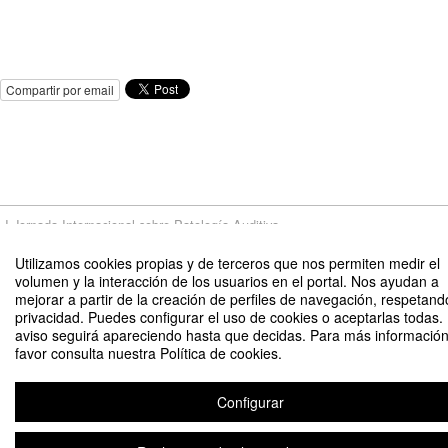
Compartir por email
I Jornada Internacional sobre Patología Auditiva
Organizado por Cátedra de Patología Auditiva UCAM-ASISA
Utilizamos cookies propias y de terceros que nos permiten medir el
volumen y la interacción de los usuarios en el portal. Nos ayudan a
mejorar a partir de la creación de perfiles de navegación, respetand
privacidad. Puedes configurar el uso de cookies o aceptarlas todas.
Aviso legal
|
Contacto
Plataforma de organización de eventos Symposium
Copyright © 2026
aviso seguirá apareciendo hasta que decidas. Para más información
favor consulta nuestra Política de cookies.
Configurar