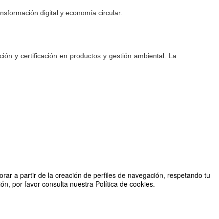
sformación digital y economía circular.
ión y certificación en productos y gestión ambiental. La
rar a partir de la creación de perfiles de navegación, respetando tu
n, por favor consulta nuestra Política de cookies.
or Instituto Tecnológico de Murcia junto a la Fundación Incyde
2026