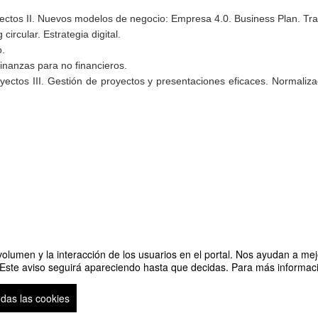
yectos II. Nuevos modelos de negocio: Empresa 4.0. Business Plan. Tran
circular. Estrategia digital.
.
Finanzas para no financieros.
ectos III. Gestión de proyectos y presentaciones eficaces. Normalizac
olumen y la interacción de los usuarios en el portal. Nos ayudan a mejo
 Este aviso seguirá apareciendo hasta que decidas. Para más informació
ilidad
Organizado p
odas las cookies
so legal
|
Contacto
Plataforma de organización de eventos Symposium
Copyright © 