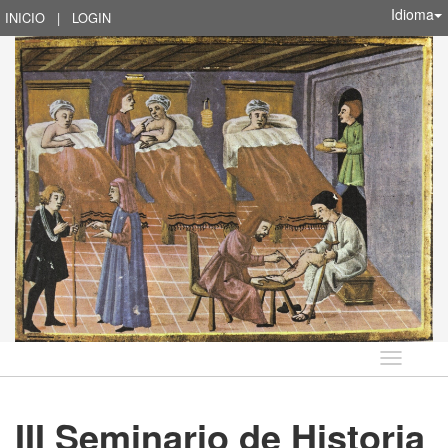
Idioma
INICIO
|
LOGIN
Idioma
III Seminario de Historia