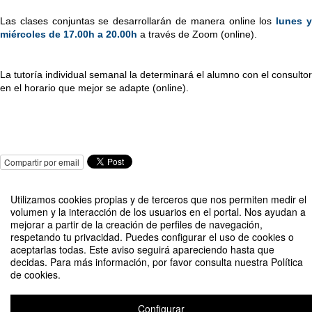
Las clases conjuntas se desarrollarán de manera online los
lunes y
miércoles de 17.00h a 20.00h
 a través de Zoom (online).
La tutoría individual semanal la determinará el alumno con el consultor 
en el horario que mejor se adapte (online).
Compartir por email
Utilizamos cookies propias y de terceros que nos permiten medir el
volumen y la interacción de los usuarios en el portal. Nos ayudan a
mejorar a partir de la creación de perfiles de navegación,
respetando tu privacidad. Puedes configurar el uso de cookies o
aceptarlas todas. Este aviso seguirá apareciendo hasta que
II Edición Programa de emprendimiento en marketing digital e IA. Madrid.
decidas. Para más información, por favor consulta nuestra Política
de cookies.
Organizado por UCAM Hitech con la colaboración de la Fundación Incyde y
la cofinanciación de FSE+
Configurar