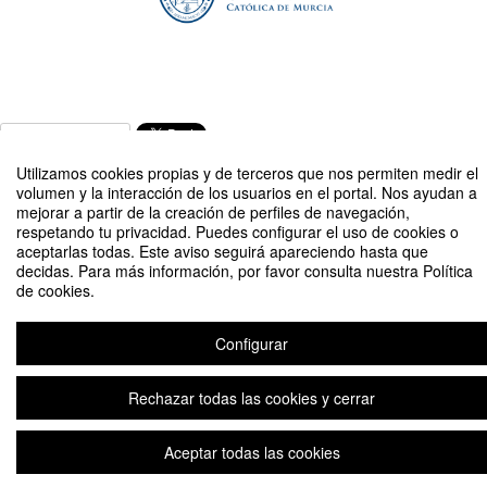
Compartir por email
Utilizamos cookies propias y de terceros que nos permiten medir el
volumen y la interacción de los usuarios en el portal. Nos ayudan a
mejorar a partir de la creación de perfiles de navegación,
respetando tu privacidad. Puedes configurar el uso de cookies o
aceptarlas todas. Este aviso seguirá apareciendo hasta que
decidas. Para más información, por favor consulta nuestra Política
II Edición Murcia: Estrategias y herramientas para tener éxito como
de cookies.
entrenador personal.
Organizado por Facultad de Deporte
Configurar
Rechazar todas las cookies y cerrar
Aviso legal
|
Contacto
Plataforma de organización de eventos Symposium
Copyright © 2026
Aceptar todas las cookies