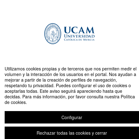
Utilizamos cookies propias y de terceros que nos permiten medir el
volumen y la interacción de los usuarios en el portal. Nos ayudan a
Compartir por email
mejorar a partir de la creación de perfiles de navegación,
respetando tu privacidad. Puedes configurar el uso de cookies o
aceptarlas todas. Este aviso seguirá apareciendo hasta que
decidas. Para más información, por favor consulta nuestra Política
de cookies.
Configurar
Campus de verano: UCAM Meetpro Sciences
Rechazar todas las cookies y cerrar
Aviso legal
|
Contacto
Plataforma de organización de eventos Symposium