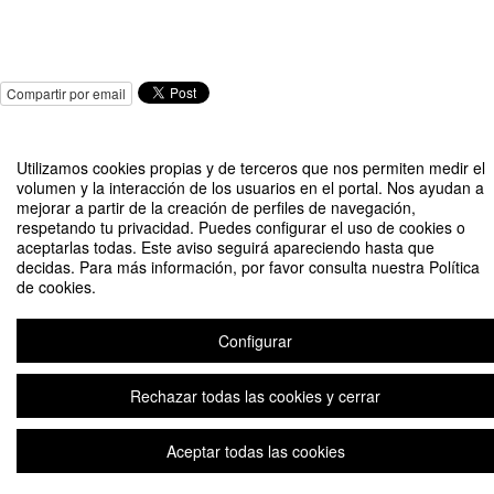
Compartir por email
Utilizamos cookies propias y de terceros que nos permiten medir el
volumen y la interacción de los usuarios en el portal. Nos ayudan a
mejorar a partir de la creación de perfiles de navegación,
respetando tu privacidad. Puedes configurar el uso de cookies o
I Edición: Creación y escalado de negocios con inteligencia artificial. Región
aceptarlas todas. Este aviso seguirá apareciendo hasta que
de Murcia
decidas. Para más información, por favor consulta nuestra Política
de cookies.
Organizado por Organizado por UCAM HiTech en colaboración con la
Facultad de Economía y Empresa
Configurar
Aviso legal
|
Contacto
Plataforma de organización de eventos Symposium
Rechazar todas las cookies y cerrar
Copyright © 2026
Aceptar todas las cookies