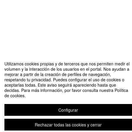
Compartir por email
Utilizamos cookies propias y de terceros que nos permiten medir el
volumen y la interacción de los usuarios en el portal. Nos ayudan a
mejorar a partir de la creación de perfiles de navegación,
respetando tu privacidad. Puedes configurar el uso de cookies o
aceptarlas todas. Este aviso seguirá apareciendo hasta que
decidas. Para más información, por favor consulta nuestra Política
de cookies.
XXV Jornadas internacionales de caridad y voluntariado
Organizado por UCAM
Configurar
Rechazar todas las cookies y cerrar
Aviso legal
|
Contacto
Plataforma de organización de eventos Symposium
Copyright © 2026