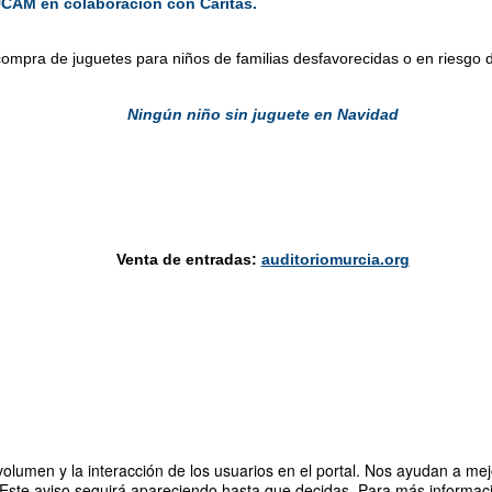
 UCAM
en colaboración con
Cáritas
.
compra de juguetes para niños de familias desfavorecidas o en riesgo 
Ningún niño sin juguete en Navidad
Venta de entradas:
auditoriomurcia.org
olumen y la interacción de los usuarios en el portal. Nos ayudan a mejo
 Este aviso seguirá apareciendo hasta que decidas. Para más informació