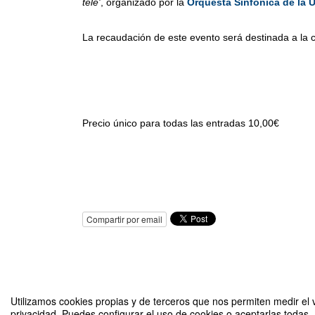
tele'
, organizado por la
Orquesta Sinfónica de la
La recaudación de este evento será destinada a la 
Precio único para todas las entradas 10,00€
Compartir por email
Utilizamos cookies propias y de terceros que nos permiten medir el v
privacidad. Puedes configurar el uso de cookies o aceptarlas todas.
Concierto benéfico "Los payasos de la tele"