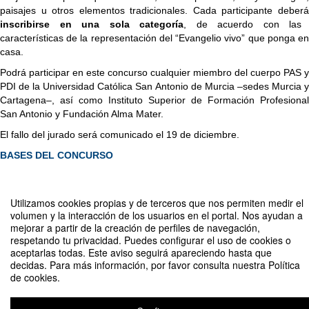
paisajes u otros elementos tradicionales. Cada participante deberá
inscribirse en una sola categoría
, de acuerdo con las
características de la representación del “Evangelio vivo” que ponga en
casa.
Podrá participar en este concurso cualquier miembro del cuerpo PAS y
PDI de la Universidad Católica San Antonio de Murcia –sedes Murcia y
Cartagena–, así como Instituto Superior de Formación Profesional
San Antonio y Fundación Alma Mater.
El fallo del jurado será comunicado el 19 de diciembre.
BASES DEL CONCURSO
Utilizamos cookies propias y de terceros que nos permiten medir el
Compartir por email
volumen y la interacción de los usuarios en el portal. Nos ayudan a
mejorar a partir de la creación de perfiles de navegación,
respetando tu privacidad. Puedes configurar el uso de cookies o
aceptarlas todas. Este aviso seguirá apareciendo hasta que
decidas. Para más información, por favor consulta nuestra Política
de cookies.
Concurso de belenes y nacimientos "Tiempos de Belén" para PDI y PAS