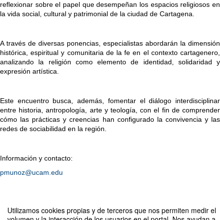
reflexionar sobre el papel que desempeñan los espacios religiosos en 
la vida social, cultural y patrimonial de la ciudad de Cartagena.
A través de diversas ponencias, especialistas abordarán la dimensión 
histórica, espiritual y comunitaria de la fe en el contexto cartagenero, 
analizando la religión como elemento de identidad, solidaridad y 
expresión artística.
Este encuentro busca, además, fomentar el diálogo interdisciplinar 
entre historia, antropología, arte y teología, con el fin de comprender 
cómo las prácticas y creencias han configurado la convivencia y las 
redes de sociabilidad en la región.
Información y contacto:
pmunoz@ucam.edu
Compartir por email
Utilizamos cookies propias y de terceros que nos permiten medir el
volumen y la interacción de los usuarios en el portal. Nos ayudan a