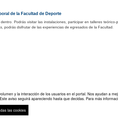
boral de la Facultad de Deporte
tro. Podrás visitar las instalaciones, participar en talleres teórico
ás, podrás dsifrutar de las experiencias de egresados de la Facultad.
olumen y la interacción de los usuarios en el portal. Nos ayudan a mejo
 Este aviso seguirá apareciendo hasta que decidas. Para más informació
Deporte
odas las cookies
so legal
|
Contacto
Plataforma de organización de eventos Symposium
Copyright © 