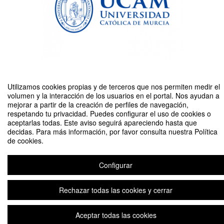
Utilizamos cookies propias y de terceros que nos permiten medir el
Compartir por email
volumen y la interacción de los usuarios en el portal. Nos ayudan a
mejorar a partir de la creación de perfiles de navegación,
respetando tu privacidad. Puedes configurar el uso de cookies o
aceptarlas todas. Este aviso seguirá apareciendo hasta que
decidas. Para más información, por favor consulta nuestra Política
de cookies.
Festividad de San Antonio de Padua
Organizado por UCAM
Configurar
Rechazar todas las cookies y cerrar
Aviso legal
|
Contacto
Plataforma de organización de eventos Symposium
Copyright © 2026
Aceptar todas las cookies