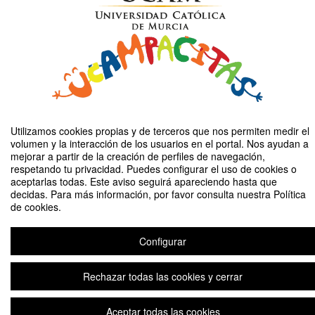
Utilizamos cookies propias y de terceros que nos permiten medir el
volumen y la interacción de los usuarios en el portal. Nos ayudan a
Compartir por email
mejorar a partir de la creación de perfiles de navegación,
respetando tu privacidad. Puedes configurar el uso de cookies o
aceptarlas todas. Este aviso seguirá apareciendo hasta que
decidas. Para más información, por favor consulta nuestra Política
de cookies.
Configurar
Día Internacional de Síndrome de Down
Rechazar todas las cookies y cerrar
Aviso legal
|
Contacto
Plataforma de organización de eventos Symposium
Copyright © 2026
Aceptar todas las cookies