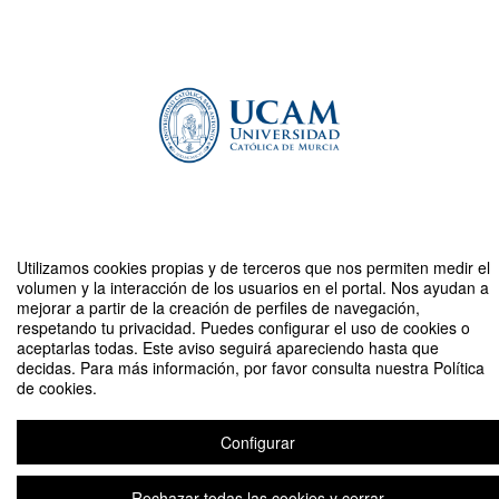
Utilizamos cookies propias y de terceros que nos permiten medir el
Compartir por email
volumen y la interacción de los usuarios en el portal. Nos ayudan a
mejorar a partir de la creación de perfiles de navegación,
respetando tu privacidad. Puedes configurar el uso de cookies o
aceptarlas todas. Este aviso seguirá apareciendo hasta que
decidas. Para más información, por favor consulta nuestra Política
de cookies.
Día Internacional de las Personas con Discapacidad Intelectual
Configurar
Rechazar todas las cookies y cerrar
Aviso legal
|
Contacto
Plataforma de organización de eventos Symposium