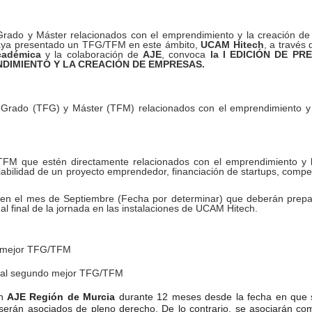
 Grado y Máster relacionados con el emprendimiento y la creación de 
aya presentado un TFG/TFM en este ámbito,
UCAM Hitech
, a través 
Académica
y la colaboración de
AJE
, convoca
la I EDICIÓN DE P
DIMIENTO Y LA CREACIÓN DE EMPRESAS.
e Grado (TFG) y Máster (TFM) relacionados con el emprendimiento y
TFM que estén directamente relacionados con el emprendimiento y 
iabilidad de un proyecto emprendedor, financiación de startups, compe
 en el mes de Septiembre (Fecha por determinar) que deberán prepar
al final de la jornada en las instalaciones de UCAM Hitech.
 mejor TFG/TFM
al segundo mejor TFG/TFM
en
AJE Región de Murcia
durante 12 meses desde la fecha en que se
serán asociados de pleno derecho. De lo contrario, se asociarán co