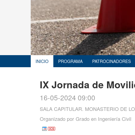
INICIO
PROGRAMA
PATROCINADORES
IX Jornada de Movili
16-05-2024 09:00
SALA CAPITULAR. MONASTERIO DE L
Organizado por
Grado en Ingeniería Civil