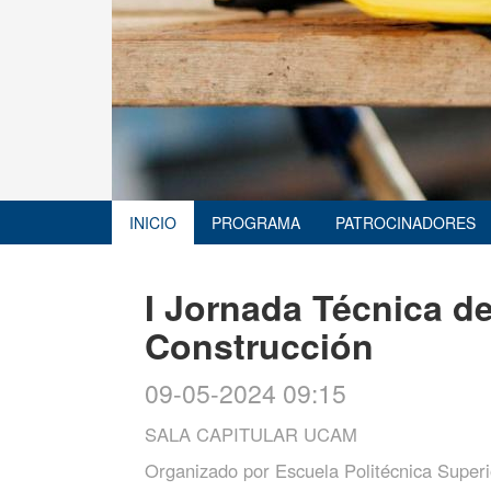
INICIO
PROGRAMA
PATROCINADORES
I Jornada Técnica d
Construcción
09-05-2024 09:15
SALA CAPITULAR UCAM
Organizado por
Escuela Politécnica Super