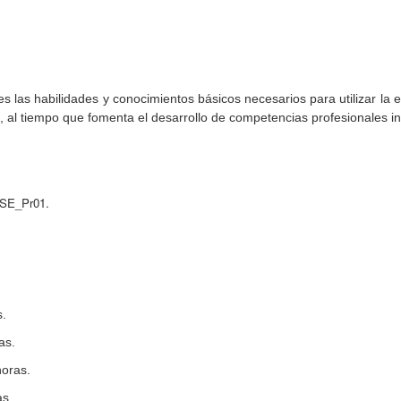
es las habilidades y conocimientos básicos necesarios para utilizar la
 al tiempo que fomenta el desarrollo de competencias profesionales int
SE_Pr01.
s.
as.
horas.
as.