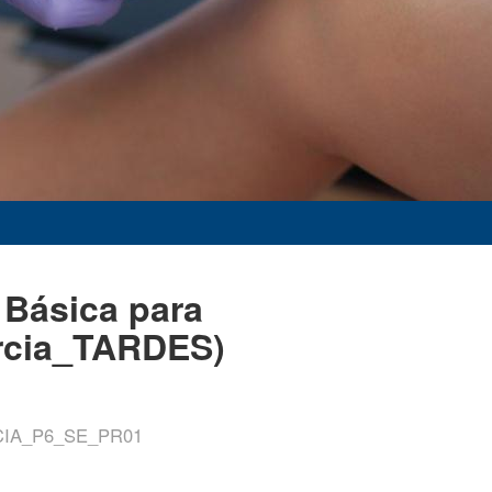
 Básica para
urcia_TARDES)
IA_P6_SE_PR01