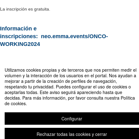
La inscripción es gratuita.
Información e
inscripciones:
neo.emma.events/ONCO-
WORKING2024
Compartir por email
Utilizamos cookies propias y de terceros que nos permiten medir el
volumen y la interacción de los usuarios en el portal. Nos ayudan a
mejorar a partir de la creación de perfiles de navegación,
respetando tu privacidad. Puedes configurar el uso de cookies o
aceptarlas todas. Este aviso seguirá apareciendo hasta que
decidas. Para más información, por favor consulta nuestra Política
de cookies.
I Jornadas Multidisciplinares Onco-Working
Configurar
Organizado por Fundación para la Investigación contra el Cáncer (FICAM)
Rechazar todas las cookies y cerrar
Aviso legal
|
Contacto
Plataforma de organización de eventos Symposium