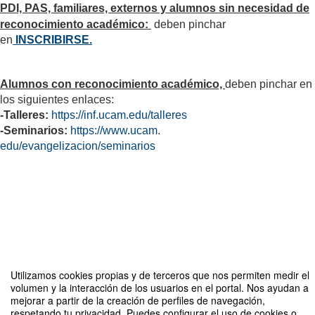
PDI, PAS, familiares, externos y alumnos sin necesidad de
reconocimiento académico:
deben pinchar
en
INSCRIBIRSE.
Alumnos con reconocimiento académico,
deben pinchar en
los siguientes enlaces:
-Talleres:
https://inf.ucam.
edu/talleres
-Seminarios:
https://www.ucam.
edu/evangelizacion/seminarios
Utilizamos cookies propias y de terceros que nos permiten medir el
volumen y la interacción de los usuarios en el portal. Nos ayudan a
Compartir por email
mejorar a partir de la creación de perfiles de navegación,
respetando tu privacidad. Puedes configurar el uso de cookies o