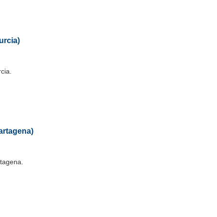
rcia)
cia.
artagena)
rtagena.