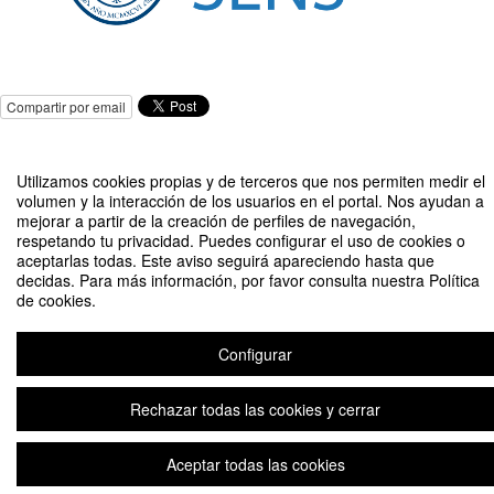
Compartir por email
Utilizamos cookies propias y de terceros que nos permiten medir el
volumen y la interacción de los usuarios en el portal. Nos ayudan a
mejorar a partir de la creación de perfiles de navegación,
respetando tu privacidad. Puedes configurar el uso de cookies o
Conferencia: Prof. Dr. D. Javier García Martínez. Presidente de la IUPAC y
aceptarlas todas. Este aviso seguirá apareciendo hasta que
de la Academia Joven de España
decidas. Para más información, por favor consulta nuestra Política
de cookies.
Organizado por UCAM SENS, Cátedra UCAM de Química de Sensores y el
Vicerrectorado de Investigación
Configurar
Aviso legal
|
Contacto
Plataforma de organización de eventos Symposium
Rechazar todas las cookies y cerrar
Copyright © 2026
Aceptar todas las cookies